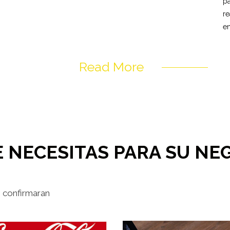
pa
r
e
Read More
 NECESITAS PARA SU NE
o confirmaran