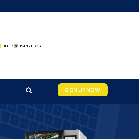
info@liseral.es
SIGN UP NOW